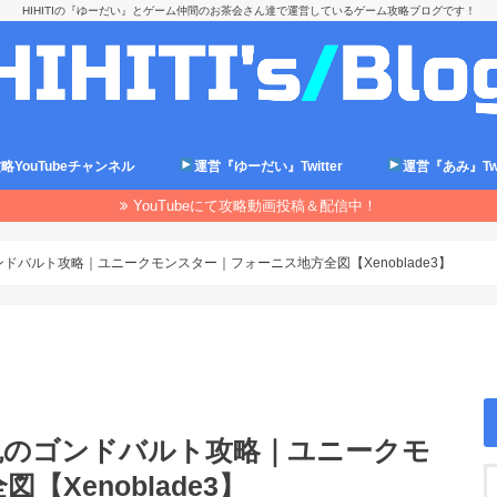
HIHITIの『ゆーだい』とゲーム仲間のお茶会さん達で運営しているゲーム攻略ブログです！
略YouTubeチャンネル
運営『ゆーだい』Twitter
運営『あみ』Twit
YouTubeにて攻略動画投稿＆配信中！
ドバルト攻略｜ユニークモンスター｜フォーニス地方全図【Xenoblade3】
鬼のゴンドバルト攻略｜ユニークモ
Xenoblade3】