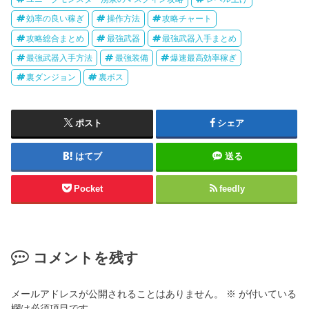
効率の良い稼ぎ
操作方法
攻略チャート
攻略総合まとめ
最強武器
最強武器入手まとめ
最強武器入手方法
最強装備
爆速最高効率稼ぎ
裏ダンジョン
裏ボス
ポスト
シェア
はてブ
送る
Pocket
feedly
コメントを残す
メールアドレスが公開されることはありません。
※
が付いている
欄は必須項目です