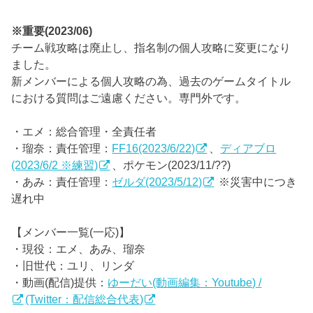
※重要(2023/06)
チーム戦攻略は廃止し、指名制の個人攻略に変更になり
ました。
新メンバーによる個人攻略の為、過去のゲームタイトル
における質問はご遠慮ください。専門外です。
・エメ：総合管理・全責任者
・瑠奈：責任管理：
FF16(2023/6/22)
、
ディアブロ
(2023/6/2 ※練習)
、ポケモン(2023/11/??)
・あみ：責任管理：
ゼルダ(2023/5/12)
※災害中につき
遅れ中
【メンバー一覧(一応)】
・現役：エメ、あみ、瑠奈
・旧世代：ユリ、リンダ
・動画(配信)提供：
ゆーだい(動画編集：Youtube) /
(Twitter：配信総合代表)