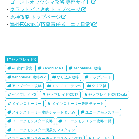
・
ゴーストオブツシマ攻略 専門サイト
・
クラフトピア攻略 トップページ
・
原神攻略 トップページ
・
海外FX攻略1(応援責任者：エメ日常)
ゼノブレイド3
PC動作環境
Xenoblade3
Xenoblade3攻略
Xenoblade3攻略wiki
やり込み攻略
アップデート
アップデート攻略
エンドコンテンツ
クリア後
ゼノブレイド3
ゼノブレイド3攻略
ゼノブレイド3攻略wiki
メインストーリー
メインストーリー攻略チャート
メインストーリー攻略チャートまとめ
ユニークモンスター
ユニークモンスター攻略
ユニークモンスター攻略一覧
ユニークモンスター湧泉のマスクィン
ユニークモンスター湧泉のマスクィン攻略
レベル上げ