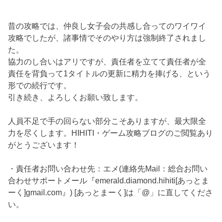
昔の攻略では、仲良し女子会の共感し合ってのワイワイ
攻略でしたが、諸事情でそのやり方は強制終了されまし
た。
協力のし合いはアリですが、責任者を立てて責任者が全
責任を背負って1タイトルの更新に精力を捧げる、という
形での続行です。
引き続き、よろしくお願い致します。
人員不足で手の回らない部分こそありますが、最大限全
力を尽くします。HIHITI・ゲーム攻略ブログのご閲覧あり
がとうございます！
・責任者お問い合わせ先：エメ(連絡先Mail：総合お問い
合わせサポートメール『emerald.diamond.hihiti[あっとま
ーく]gmail.com』) [あっとまーく]は「@」に直してくださ
い。