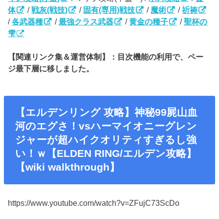
体
/
戦灰(戦技)
/
固有(専用)戦技
/
魔術
/
祈祷
/
各武器種
/
最強クラス武器
/
黄金の種子
/
聖杯の
雫
【関連リンク集＆運営体制】：目次機能の利用で、ペー
ジ最下層に移しました。
【エルデンリング 攻略】神秘99屍山血
河のエグさ！vsハーマイオニーグレン
ジャーが超ハイクオリティすぎるし強
い！ｗ【ELDEN RING/エルデン攻略】
【wiki walkthrough】
https://www.youtube.com/watch?v=ZFujC73ScDo