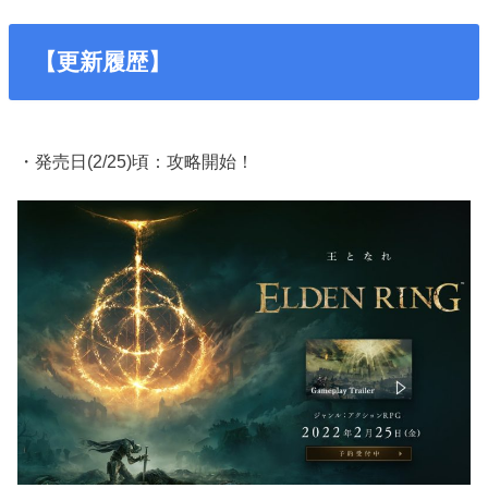
【更新履歴】
・発売日(2/25)頃：攻略開始！