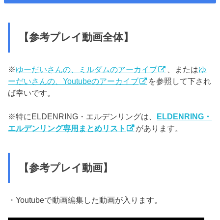
【参考プレイ動画全体】
※
ゆーだいさんの、ミルダムのアーカイブ
、または
ゆ
ーだいさんの、Youtubeのアーカイブ
を参照して下され
ば幸いです。
※特にELDENRING・エルデンリングは、
ELDENRING・
エルデンリング専用まとめリスト
があります。
【参考プレイ動画】
・Youtubeで動画編集した動画が入ります。