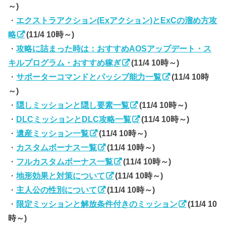
～)
・
エクストラアクション(Exアクション)とExCの溜め方攻
略
(11/4 10時～)
・
攻略に詰まった時は：おすすめAOSアップデート・ス
キルプログラム・おすすめ稼ぎ
(11/4 10時～)
・
サポーターコマンドとパッシブ能力一覧
(11/4 10時
～)
・
隠しミッションと隠し要素一覧
(11/4 10時～)
・
DLCミッションとDLC攻略一覧
(11/4 10時～)
・
遺産ミッション一覧
(11/4 10時～)
・
カスタムボーナス一覧
(11/4 10時～)
・
フルカスタムボーナス一覧
(11/4 10時～)
・
地形効果と対策について
(11/4 10時～)
・
主人公の性別について
(11/4 10時～)
・
限定ミッションと解放条件付きのミッション
(11/4 10
時～)