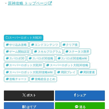
・
原神攻略 トップページ
スーパーロボット大戦30
やり込み攻略
エンドコンテンツ
クリア後
ゲーム開始設定
スキルプログラム
ステータス限界
スパロボ30
スパロボ30攻略
スパロボ30攻略wiki
スーパーロボット大戦30
スーパーロボット大戦30攻略
スーパーロボット大戦30攻略wiki
周回プレイ
周回要素
攻略チャート
攻略総合まとめ
ポスト
シェア
はてブ
送る