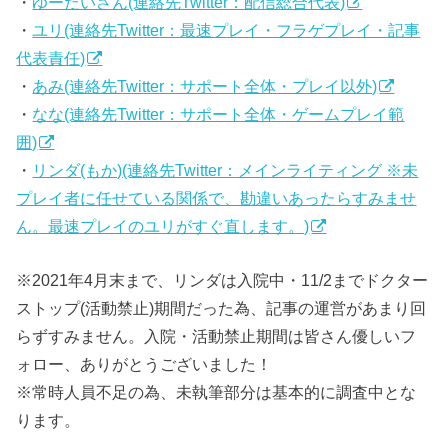
・
ゆーだいさん(連絡先Twitter：配信総合代表)
・
ユリ(連絡先Twitter：最速プレイ・フラゲプレイ・記事
代表責任)
・
あみ(連絡先Twitter：サポート全体・プレイ以外)
・
なな(連絡先Twitter：サポート全体・ゲームプレイ範
囲)
・
リンダ(もか)(連絡先Twitter：メインライティング ※未
プレイ者に任せている関係で、勘違いあったらすみませ
ん。最速プレイのユリがすぐ直します。)
※2021年4月末まで、リンダは入院中・11/2までドクター
ストップ(活動禁止)期間だった為、記事の運営があまり回
らずすみません。入院・活動禁止期間は皆さん優しいフ
ォロー、ありがとうございました！
※常時人員不足の為、未執筆部分は基本的に調査中とな
ります。