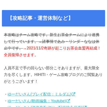
【攻略記事・運営体制など】
本攻略はチーム攻略です。新生お茶会チームにより連携
して行っています。→諸事情であみ・リンダ・ななは休
止中です。
→2021/11/2奇跡が起こりお茶会血盟再結成！
全員復帰させます。
人員不足で手の回らない部分こそありますが、最大限全
力を尽くします。HIHITI・ゲーム攻略ブログのご閲覧あり
がとうございます！
・
ゆーだいさん(プレイ配信：ミルダム)
・
ゆーだいさん(動画編集：Youtube)