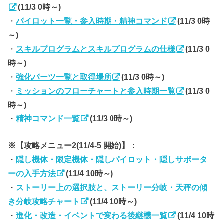
(11/3 0時～)
・
パイロット一覧・参入時期・精神コマンド
(11/3 0時
～)
・
スキルプログラムとスキルプログラムの仕様
(11/3 0
時～)
・
強化パーツ一覧と取得場所
(11/3 0時～)
・
ミッションのフローチャートと参入時期一覧
(11/3 0
時～)
・
精神コマンド一覧
(11/3 0時～)
※【攻略メニュー2(11/4-5 開始)】：
・
隠し機体・限定機体・隠しパイロット・隠しサポータ
ーの入手方法
(11/4 10時～)
・
ストーリー上の選択肢と、ストーリー分岐・天秤の傾
き分岐攻略チャート
(11/4 10時～)
・
進化・改造・イベントで変わる後継機一覧
(11/4 10時