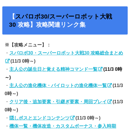
【
スパロボ30/スーパーロボット大戦
30
攻略】攻略関連リンク集
※【攻略メニュー】：
・
スパロボ30・スーパーロボット大戦30 攻略総合まとめ
(11/3 0時～)
・
主人公の誕生日と覚える精神コマンド一覧
(11/3 0時
～)
・
主人公の進化機体・パイロットの進化機体一覧
(11/3
0時～)
・
クリア後・追加要素・引継ぎ要素・周回プレイ
(11/3
0時～)
・
隠しボスとエンドコンテンツ
(11/3 0時～)
・
機体一覧・機体改造・カスタムボーナス・参入時期