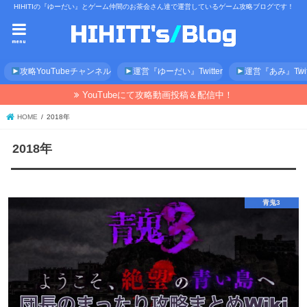
HIHITIの『ゆーだい』とゲーム仲間のお茶会さん達で運営しているゲーム攻略ブログです！
menu
攻略YouTubeチャンネル
運営『ゆーだい』Twitter
運営『あみ』Twitt
YouTubeにて攻略動画投稿＆配信中！
HOME
2018年
2018年
青鬼3