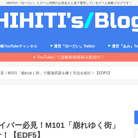
HIHITIの『ゆーだい』とゲーム仲間のお茶会さん達で運営しているゲーム攻略ブログです！
略YouTubeチャンネル
運営『ゆーだい』Twitter
運営『あみ』Twit
YouTubeにて攻略動画投稿＆配信中！
見！M101「崩れゆく街」で最強武器を稼ぐ方法を紹介！【EDF5】
イバー必見！M101「崩れゆく街」
！【EDF5】