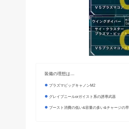
装備の理想は…
プラズマビッグキャノンM2
グレイプニールorガイスト系の誘導武器
ブースト消費の低い&容量の多い&チャージの