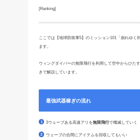
[Ranking]
ここでは【地球防衛軍5】のミッション101「崩れゆく
ます。
ウィングダイバーの無限飛行を利用して空中からひたす
きで解説しています。
最強武器稼ぎの流れ
3ウェーブある高速アリを
無限飛行
で殲滅していく
ウェーブの合間にアイテムを回収してもいい