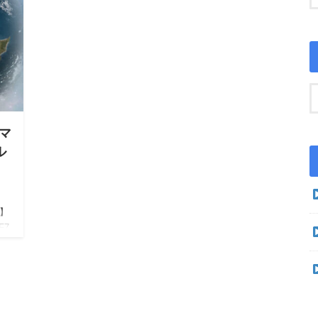
マ
ル
h】
F7