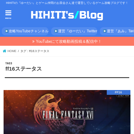
HIHITIの『ゆーだい』とゲーム仲間のお茶会さん達で運営しているゲーム攻略ブログです！
menu
攻略YouTubeチャンネル
運営『ゆーだい』Twitter
運営『あみ』Twitt
YouTubeにて攻略動画投稿＆配信中！
HOME
タグ : ff16ステータス
ff16ステータス
FF16