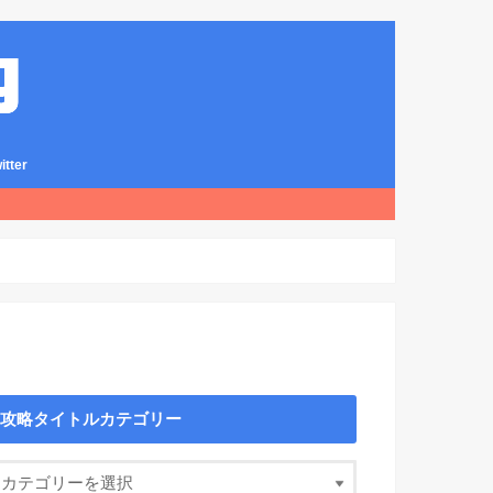
ter
攻略タイトルカテゴリー