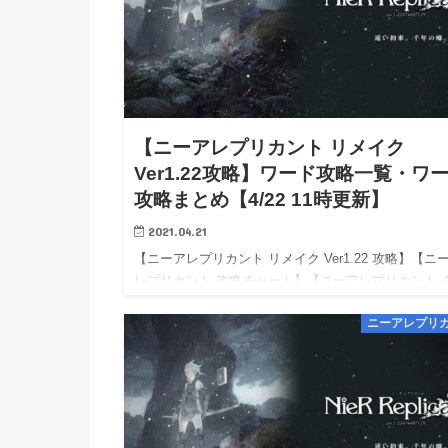
【ニーアレプリカント リメイク
Ver1.22攻略】ワード攻略一覧・ワ
攻略まとめ【4/22 11時更新】
2021.04.21
【ニーアレプリカント リメイク Ver1.22 攻略】【ニ
レプリカント 攻略チャート】【ニーアレプリカント 
スト】【ニーアレプリカント ワード攻略】【ニーア
ニーアレプリ
リカント ワード】【ニーアレプリカント ワード 一覧