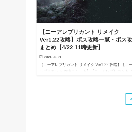
【ニーアレプリカント リメイク
Ver1.22攻略】ボス攻略一覧・ボス
まとめ【4/22 11時更新】
2021.04.21
【ニーアレプリカント リメイク Ver1.22 攻略】【ニ
レプリカント 攻略チャート】【ニーアレプリカント 
スト】【ニーアレプリカント ボス攻略】【ニーアレ
カント ボス】【NieR Replicant wik…