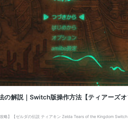
説｜Switch版操作方法【ティアーズオブキングダ
法 攻略】【ゼルダの伝説 ティアキン Zelda Tears of the Kingdom S