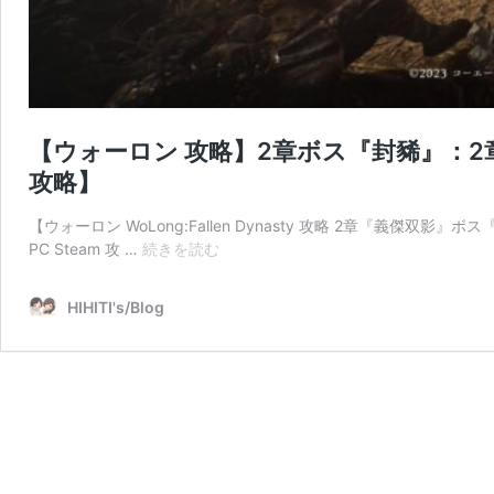
【ウォーロン 攻略】2章ボス『封豨』：2章『義傑
攻略】
【ウォーロン WoLong:Fallen Dynasty 攻略 2章『義傑双影』ボス
【ウ
PC Steam 攻 …
続きを読む
ォ
ー
HIHITI's/Blog
ロ
ン
攻
略】
2
章
ボ
ス